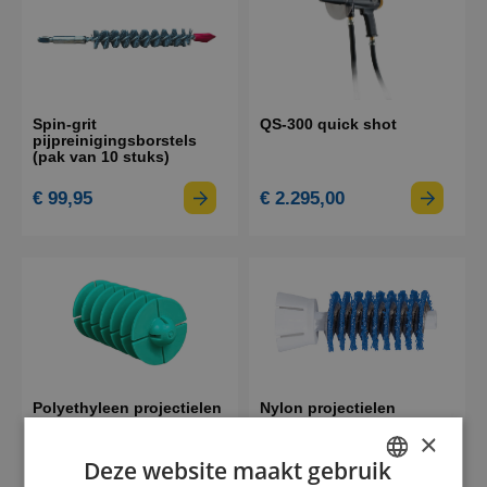
Spin-grit
QS-300 quick shot
pijpreinigingsborstels
(pak van 10 stuks)
€ 99,95
€ 2.295,00
Polyethyleen projectielen
Nylon projectielen
×
€ 1,35
€ 2,95
Deze website maakt gebruik