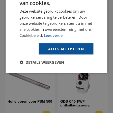
van cookies.
DUTCH
Deze website gebruikt cookies om uw
GOODWAY BENELUX - EN
gebruikerservaring te verbeteren. Door
GOODWAY BENELUX - DE
onze website te gebruiken, stemt u in met
alle cookies in overeenstemming met ons
FRENCH
Cookiebeleid.
Lees verder
Vind jouw oplossing
SPANISH
Koolstofstalen
PSM-500 boorsysteem
Gebruik onze online tool om te zien of
projectielen
Goodway apparatuur geschikt is voor jouw
ALLES ACCEPTEREN
toepassing (momenteel alleen beschikbaar in
€ 2.695,00
het Engels).
DETAILS WEERGEVEN
Praat met een expert
Maak een online afspraak met een van onze
specialisten om jouw reinigingsuitdaging te
bespreken en advies te krijgen.
Holle boren voor PSM-500
GDS-C40-FWF
ontkalkingspomp