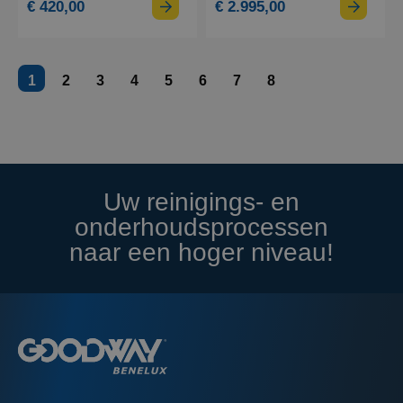
€ 420,00
€ 2.995,00
1
2
3
4
5
6
7
8
Uw reinigings- en
onderhoudsprocessen
naar een hoger niveau!