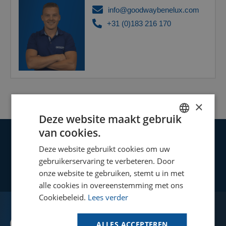
info@goodwaybenelux.com
+31 (0)183 216 170
×
Deze website maakt gebruik
van cookies.
DUTCH
Uw reinigings- en
Deze website gebruikt cookies om uw
onderhoudsprocessen
GOODWAY BENELUX - EN
gebruikerservaring te verbeteren. Door
naar een hoger niveau!
GOODWAY BENELUX - DE
onze website te gebruiken, stemt u in met
alle cookies in overeenstemming met ons
FRENCH
Cookiebeleid.
Lees verder
Vind jouw oplossing
SPANISH
Gebruik onze online tool om te zien of
Goodway apparatuur geschikt is voor jouw
ALLES ACCEPTEREN