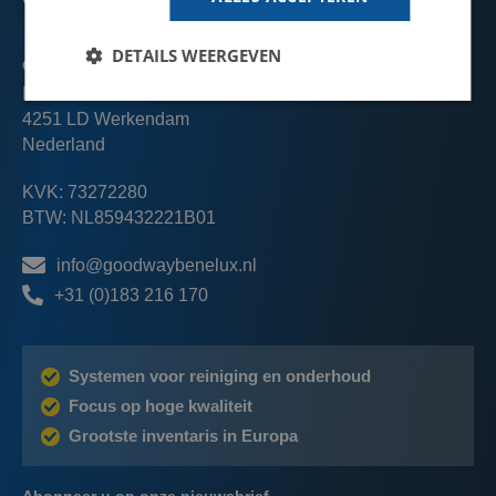
toepassing (momenteel alleen beschikbaar in
het Engels).
DETAILS WEERGEVEN
Goodway Benelux B.V.
Praat met een expert
Leemansstraat 15
Maak een online afspraak met een van onze
4251 LD Werkendam
specialisten om jouw reinigingsuitdaging te
Nederland
bespreken en advies te krijgen.
KVK: 73272280
BTW: NL859432221B01
info@goodwaybenelux.nl
+31 (0)183 216 170
Systemen voor reiniging en onderhoud
Focus op hoge kwaliteit
Grootste inventaris in Europa