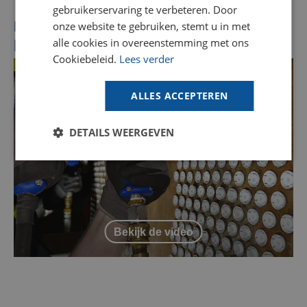
gebruikerservaring te verbeteren. Door
GOODWAY BENELUX - DE
Bekijk productvideo BSL-50
onze website te gebruiken, stemt u in met
pijpreinigingspistool
alle cookies in overeenstemming met ons
FRENCH
Cookiebeleid.
Lees verder
Vind jouw oplossing
SPANISH
Gebruik onze online tool om te zien of
Goodway apparatuur geschikt is voor jouw
ALLES ACCEPTEREN
toepassing (momenteel alleen beschikbaar in
het Engels).
DETAILS WEERGEVEN
Praat met een expert
Maak een online afspraak met een van onze
specialisten om jouw reinigingsuitdaging te
bespreken en advies te krijgen.
Bekijk de video