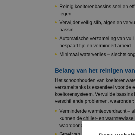
Reinig koeltorenbassins snel en eff
legen.
Verwijder veilig slib, algen en vervu
bassin.
Automatische verzameling van vuil t
bespaart tijd en vermindert arbeid.
Minimaal waterverlies – slechts on
Belang van het reinigen va
Het schoonhouden van koeltorenwate
verzameltanks is essentieel voor de e
koeltorensysteem. Vervuilde bassins 
verschillende problemen, waaronder:
Verminderde warmteoverdracht – afz
kunnen de chiller- en warmtewissel
waardoor de systeemefficiëntie afn
Groei van micro-organismen – vervu