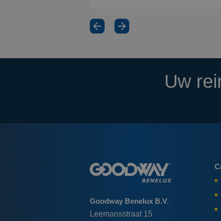
Uw rei
C
Goodway Benelux B.V.
Leemansstraat 15