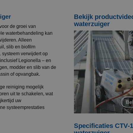
Bekijk productvide
iger
waterzuiger
 voor de groei van
ele waterbehandeling kan
wijderen. Alleen
l, slib en biofilm
systeem verwijdert op
 inclusief Legionella – en
gen, modder en slib van de
assin of opvangbak.
ge reiniging mogelijk
oren uit te schakelen, wat
jkertijd uw
Bek
ene systeemprestaties
Specificaties CTV-
waterzuiger