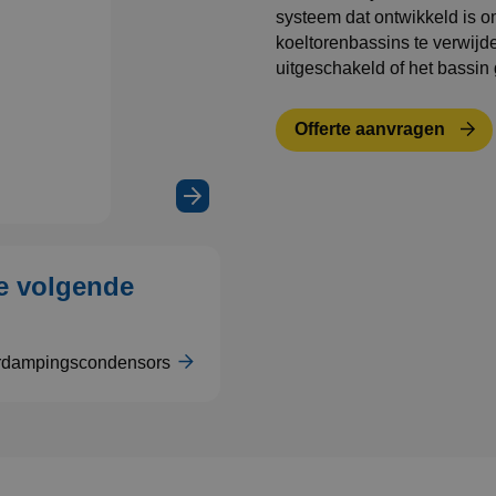
systeem dat ontwikkeld is o
koeltorenbassins te verwijd
uitgeschakeld of het bassin
Offerte aanvragen
Bekijk
de
video
e volgende
rdampingscondensors