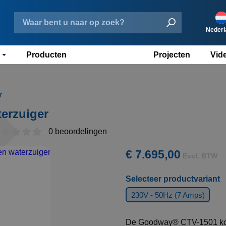
Nederl
Producten
Projecten
Vid
Eng
Deu
Fra
r
erzuiger
Esp
0 beoordelingen
€ 7.695,00
Excl. BTW
Selecteer productvariant
230V - 50Hz (7 Amps)
De Goodway® CTV-1501 koelt