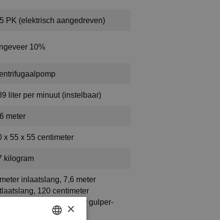
,5 PK (elektrisch aangedreven)
ngeveer 10%
entrifugaalpomp
9 liter per minuut (instelbaar)
,6 meter
0 x 55 x 55 centimeter
7 kilogram
meter inlaatslang, 7,6 meter
tlaatslang, 120 centimeter
pzuigstang, 15 centimeter gulper-
×
ulpstuk en opbergtas