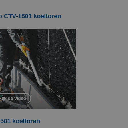
o CTV-1501 koeltoren
ijk de video
1501 koeltoren