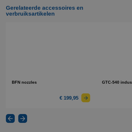
specialisten om jouw reinigingsuitdaging te
Gerelateerde accessoires en
bespreken en advies te krijgen.
verbruiksartikelen
BFN nozzles
GTC-540 indust
€ 199,95