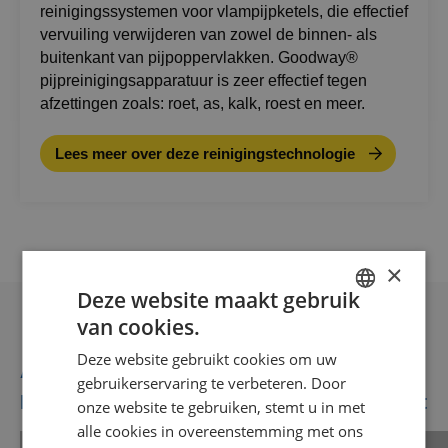
reinigingssystemen voor vlampijpketels, die effectief
vervuiling verwijderen van zowel de binnen- als
buitenkant van pijpoppervlakken. Goodway®
pijpreinigingsapparatuur is zeer effectief tegen
afzettingen zoals: roet, as, kalk, roest en meer.
Lees meer over deze reinigingstechnologie
×
Deze website maakt gebruik
van cookies.
DUTCH
Deze website gebruikt cookies om uw
GOODWAY BENELUX - EN
Aanbevolen voor jou
gebruikerservaring te verbeteren. Door
GOODWAY BENELUX - DE
Meer video’s die je misschien leuk vindt
onze website te gebruiken, stemt u in met
alle cookies in overeenstemming met ons
FRENCH