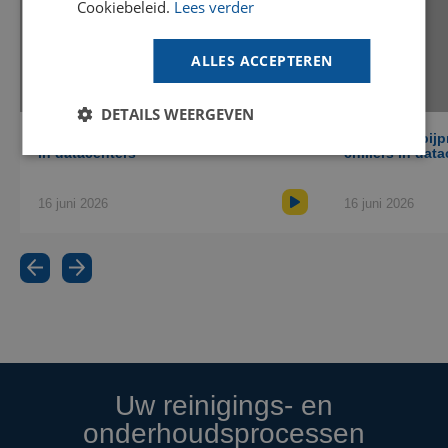
Cookiebeleid.
Lees verder
Vind jouw oplossing
SPANISH
Gebruik onze online tool om te zien of
Goodway apparatuur geschikt is voor jouw
ALLES ACCEPTEREN
toepassing (momenteel alleen beschikbaar in
het Engels).
DETAILS WEERGEVEN
Praat met een expert
RAM-4: pijpreiniging van chillers
RAM-PRO: pijpr
in datacenters
chillers in dat
Maak een online afspraak met een van onze
specialisten om jouw reinigingsuitdaging te
bespreken en advies te krijgen.
16 juni 2026
16 juni 2026
Uw reinigings- en
onderhoudsprocessen